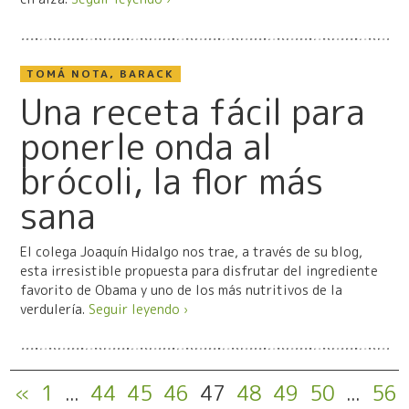
TOMÁ NOTA, BARACK
Una receta fácil para
ponerle onda al
brócoli, la flor más
sana
El colega Joaquín Hidalgo nos trae, a través de su blog,
esta irresistible propuesta par a disfrutar del ingrediente
favorito de Obama y uno de los más nutritivos de la
verdulería.
Seguir leyendo ›
«
1
...
44
45
46
47
48
49
50
...
56