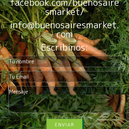
facebook.com/buenosaire
smarket/
info@buenosairesmarket.
com
Escribinos:
ENVIAR