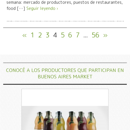
semana: mercado de productores, puestos de restaurantes,
food […]
Seguir leyendo ›
«
1
2
3
4
5
6
7
...
56
»
CONOCÉ A LOS PRODUCTORES QUE PARTICIPAN EN
BUENOS AIRES MARKET