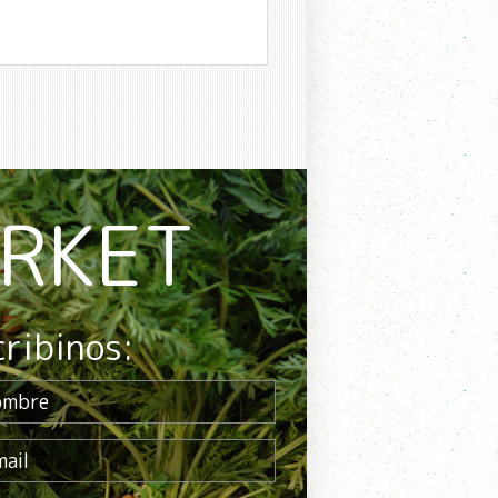
ARKET
cribinos: