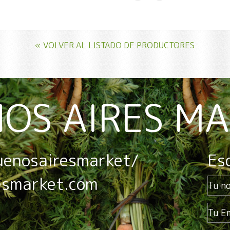
« VOLVER AL LISTADO DE PRODUCTORES
OS AIRES M
uenosairesmarket/
Es
esmarket.com