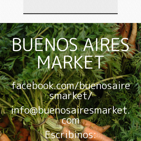
BUENOS AIRES
MARKET
facebook.com/buenosaire
smarket/
info@buenosairesmarket.
com
Escribinos: