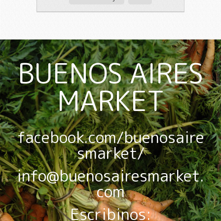
BUENOS AIRES
MARKET
facebook.com/buenosaire
smarket/
info@buenosairesmarket.
com
Escribinos: