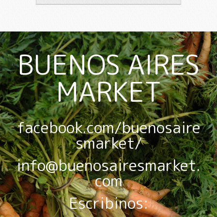
BUENOS AIRES
MARKET
facebook.com/buenosaire
smarket/
info@buenosairesmarket.
com
Escribinos: