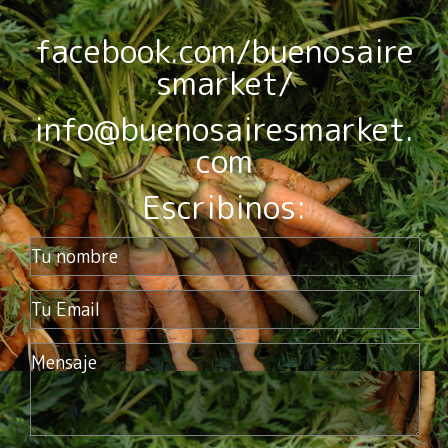
facebook.com/buenosaire
smarket/
info@buenosairesmarket.
com
Escribinos: