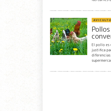
AVICULT
Pollo
conve
El pollo es
justifica p
diferencias
supermercad