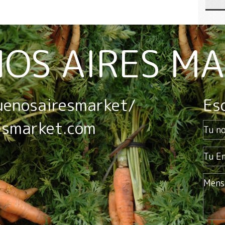
OS AIRES M
uenosairesmarket/
Es
esmarket.com