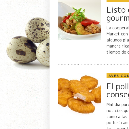
Listo 
gourm
La cooperat
Market con 
algunos pla
manera rica
tiempo de c
AVES CO
El po
conse
Mal día par
noticias qu
como a las
pollería am
las carnes 