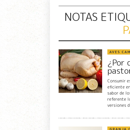
NOTAS ETIQ
P
AVES CA
¿Por q
pasto
Consumir es
eficiente e
sabor de lo
referente l
versiones d
GRANJA 