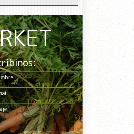
ARKET
cribinos: