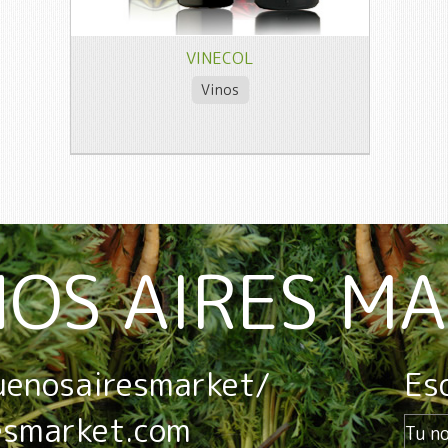
VINECOL
Vinos
OS AIRES M
uenosairesmarket/
Es
esmarket.com