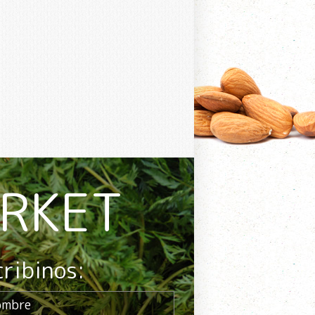
ARKET
cribinos: