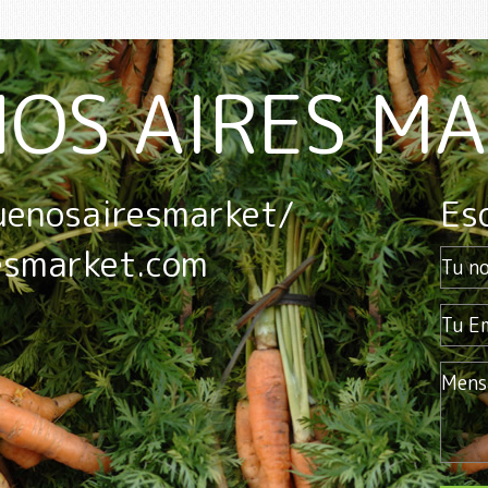
OS AIRES M
uenosairesmarket/
Es
esmarket.com