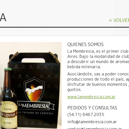
IA
« VOLVE
QUIENES SOMOS
La Membresia, es el primer clu
Aires. Bajo la modalidad de club
a descubrir un mundo de aromas
bebida milenaria.
Asociándote, vas a poder conoc
producciones de todo el país, 
disfrutar de buenos momentos 
gustos.
www.lamembresia.com.ar
PEDIDOS Y CONSULTAS
(54.11) 6467.2035
info@lamembresia.com.ar
ventas@lamembresia.com.ar