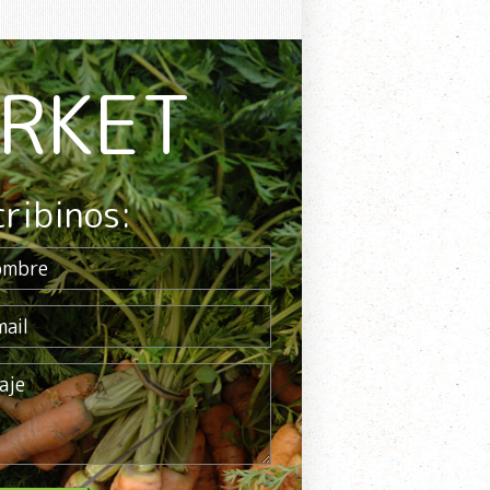
ARKET
cribinos: