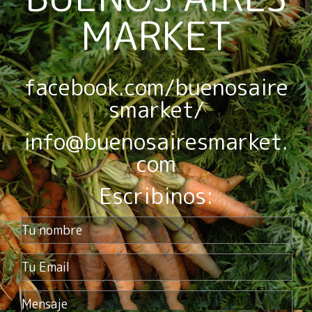
MARKET
facebook.com/buenosaire
smarket/
info@buenosairesmarket.
com
Escribinos: