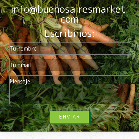
info@buenosairesmarket.
com
Escribinos:
ENVIAR