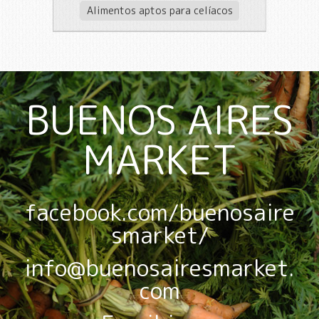
Alimentos aptos para celíacos
BUENOS AIRES
MARKET
facebook.com/buenosaire
smarket/
info@buenosairesmarket.
com