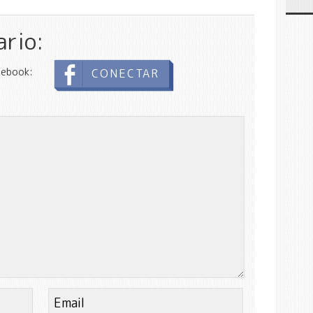
ario:
cebook:
CONECTAR