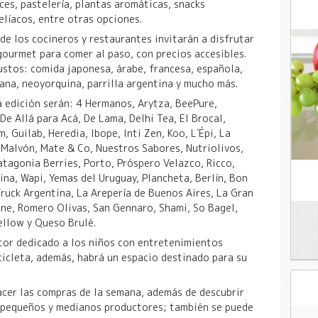
ces, pastelería, plantas aromáticas, snacks
elíacos, entre otras opciones.
e los cocineros y restaurantes invitarán a disfrutar
gourmet para comer al paso, con precios accesibles.
ustos: comida japonesa, árabe, francesa, española,
uana, neoyorquina, parrilla argentina y mucho más.
a edición serán: 4 Hermanos, Arytza, BeePure,
e Allá para Acá, De Lama, Delhi Tea, El Brocal,
, Guilab, Heredia, Ibope, Inti Zen, Koo, L´Épi, La
, Malvón, Mate & Co, Nuestros Sabores, Nutriolivos,
tagonia Berries, Porto, Próspero Velazco, Ricco,
cina, Wapi, Yemas del Uruguay, Plancheta, Berlín, Bon
Truck Argentina, La Arepería de Buenos Aires, La Gran
ne, Romero Olivas, San Gennaro, Shami, So Bagel,
ellow y Queso Brulé.
tor dedicado a los niños con entretenimientos
cicleta, además, habrá un espacio destinado para su
cer las compras de la semana, además de descubrir
 pequeños y medianos productores; también se puede