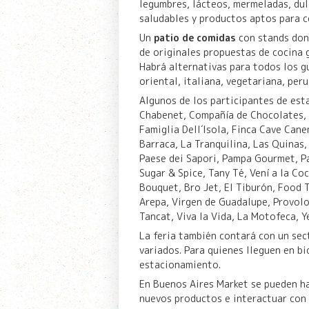
legumbres, lácteos, mermeladas, dul
saludables y productos aptos para c
Un
patio de comidas
con stands dond
de originales propuestas de cocina 
Habrá alternativas para todos los g
oriental, italiana, vegetariana, per
Algunos de los participantes de est
Chabenet, Compañía de Chocolates, D
Famiglia Dell´Isola, Finca Cave Canem
Barraca, La Tranquilina, Las Quinas
Paese dei Sapori, Pampa Gourmet, Pa
Sugar & Spice, Tany Té, Vení a la Co
Bouquet, Bro Jet, El Tiburón, Food 
Arepa, Virgen de Guadalupe, Provolo
Tancat, Viva la Vida, La Motofeca, Y
La feria también contará con un sec
variados. Para quienes lleguen en bi
estacionamiento.
En Buenos Aires Market se pueden ha
nuevos productos e interactuar con