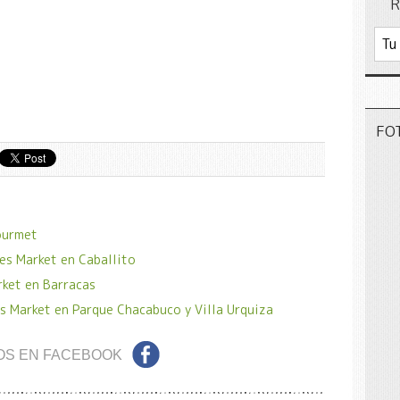
R
FO
ourmet
es Market en Caballito
rket en Barracas
s Market en Parque Chacabuco y Villa Urquiza
OS EN FACEBOOK