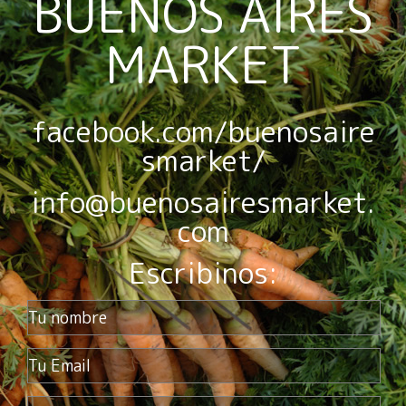
BUENOS AIRES
MARKET
facebook.com/buenosaire
smarket/
info@buenosairesmarket.
com
Escribinos: