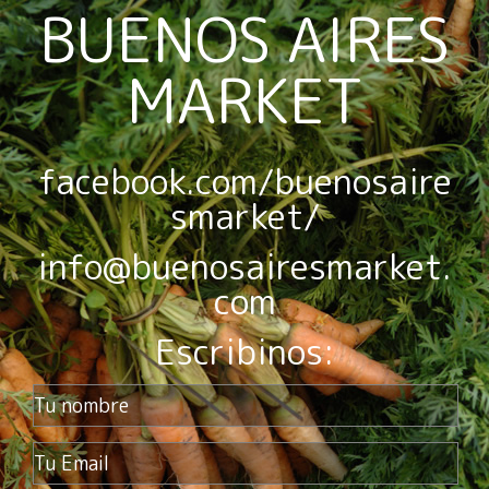
BUENOS AIRES
MARKET
facebook.com/buenosaire
smarket/
info@buenosairesmarket.
com
Escribinos: