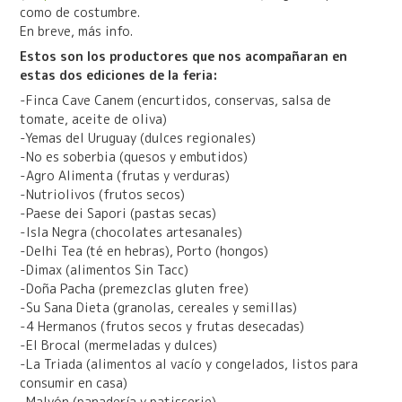
como de costumbre.
En breve, más info.
Estos son los productores que nos acompañaran en
estas dos ediciones de la feria:
-Finca Cave Canem (encurtidos, conservas, salsa de
tomate, aceite de oliva)
-Yemas del Uruguay (dulces regionales)
-No es soberbia (quesos y embutidos)
-Agro Alimenta (frutas y verduras)
-Nutriolivos (frutos secos)
-Paese dei Sapori (pastas secas)
-Isla Negra (chocolates artesanales)
-Delhi Tea (té en hebras), Porto (hongos)
-Dimax (alimentos Sin Tacc)
-Doña Pacha (premezclas gluten free)
-Su Sana Dieta (granolas, cereales y semillas)
-4 Hermanos (frutos secos y frutas desecadas)
-El Brocal (mermeladas y dulces)
-La Triada (alimentos al vacío y congelados, listos para
consumir en casa)
-Malvón (panadería y patisserie)