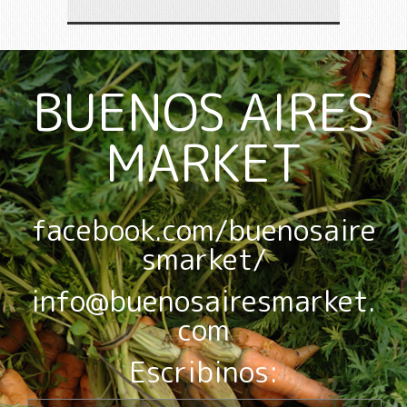
BUENOS AIRES
MARKET
facebook.com/buenosaire
smarket/
info@buenosairesmarket.
com
Escribinos: