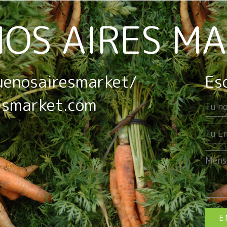
OS AIRES M
uenosairesmarket/
Es
esmarket.com
E