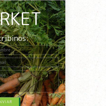
ARKET
cribinos:
NVIAR