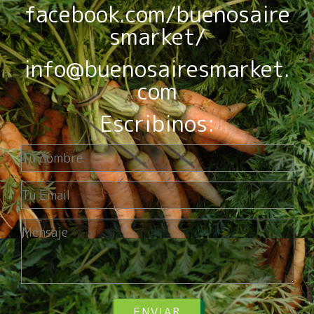
facebook.com/buenosaire
smarket/
info@buenosairesmarket.
com
Escribinos:
ENVIAR