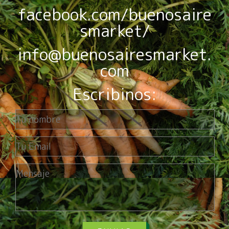
facebook.com/buenosaire
smarket/
info@buenosairesmarket.
com
Escribinos: