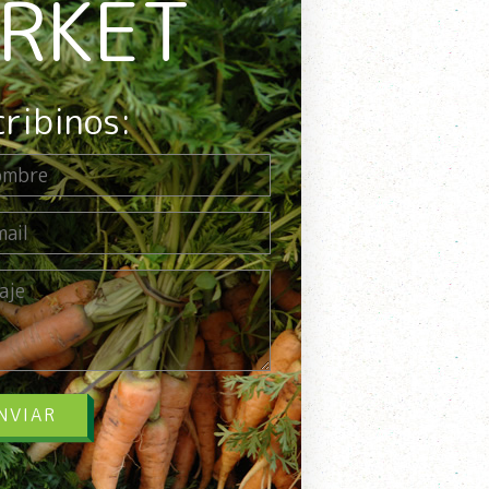
ARKET
cribinos:
NVIAR