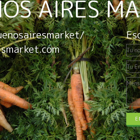
OS AIRES M
uenosairesmarket/
Es
esmarket.com
E