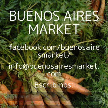
BUENOS AIRES
MARKET
facebook.com/buenosaire
smarket/
info@buenosairesmarket.
com
Escribinos: