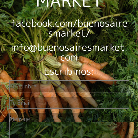
MARKET
facebook.com/buenosaire
smarket/
info@buenosairesmarket.
com
Escribinos: