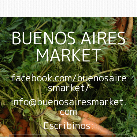
BUENOS AIRES
MARKET
facebook.com/buenosaire
smarket/
info@buenosairesmarket.
com
Escribinos: