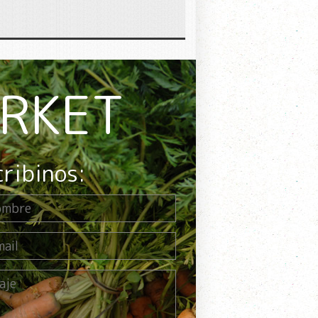
ARKET
cribinos: