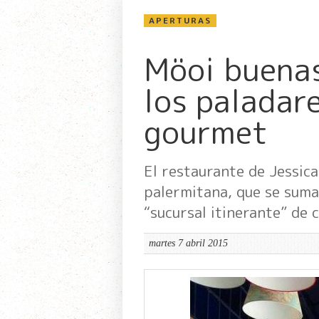
APERTURAS
Möoi buenas
los paladar
gourmet
El restaurante de Jessic
palermitana, que se suma 
“sucursal itinerante” de 
martes 7 abril 2015