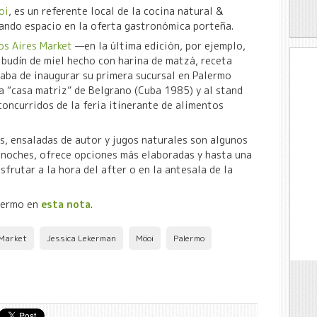
oi
, es un referente local de la cocina natural &
ando espacio en la oferta gastronómica porteña.
os Aires Market
—en la última edición, por ejemplo,
 budín de miel hecho con harina de matzá, receta
aba de inaugurar su primera sucursal en Palermo
la “casa matriz” de Belgrano (Cuba 1985) y al stand
concurridos de la feria itinerante de alimentos
es, ensaladas de autor y jugos naturales son algunos
as noches, ofrece opciones más elaboradas y hasta una
sfrutar a la hora del after o en la antesala de la
lermo en
esta nota
.
 Market
Jessica Lekerman
Möoi
Palermo