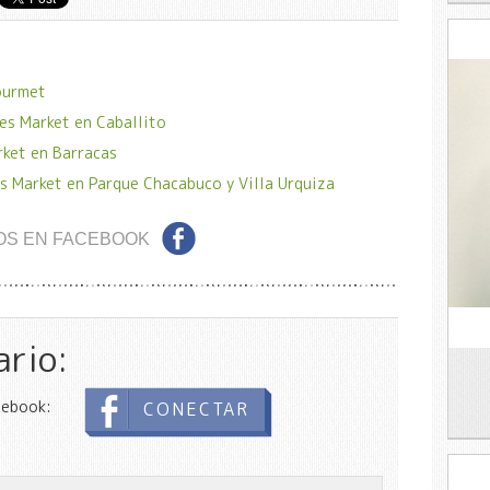
ourmet
es Market en Caballito
rket en Barracas
s Market en Parque Chacabuco y Villa Urquiza
OS EN FACEBOOK
ario:
cebook:
CONECTAR