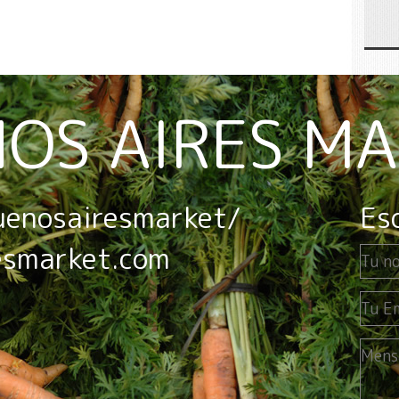
OS AIRES M
uenosairesmarket/
Es
esmarket.com