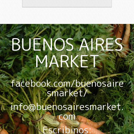
BUENOS AIRES
MARKET
facebook.com/buenosaire
smarket/
info@buenosairesmarket.
com
Escribinos: