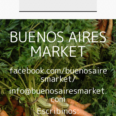
BUENOS AIRES
MARKET
facebook.com/buenosaire
smarket/
info@buenosairesmarket.
com
Escribinos: