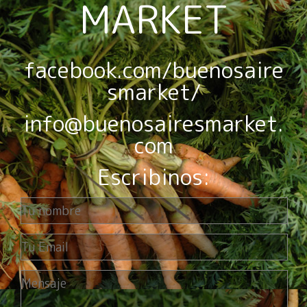
MARKET
facebook.com/buenosaire
smarket/
info@buenosairesmarket.
com
Escribinos: