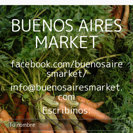
BUENOS AIRES
MARKET
facebook.com/buenosaire
smarket/
info@buenosairesmarket.
com
Escribinos: