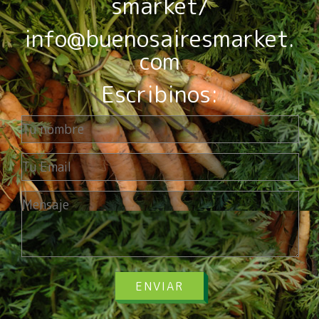
smarket/
info@buenosairesmarket.
com
Escribinos:
ENVIAR