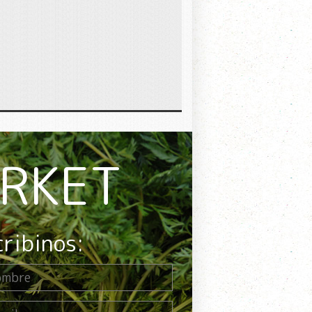
ARKET
cribinos: