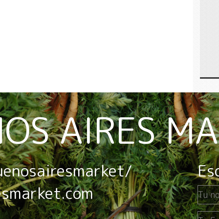
OS AIRES M
uenosairesmarket/
Es
esmarket.com