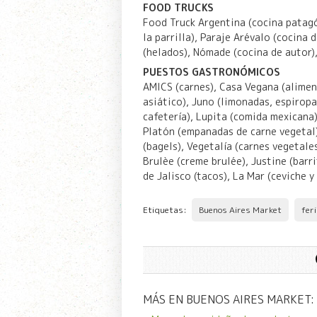
FOOD TRUCKS
Food Truck Argentina (cocina patagó
la parrilla), Paraje Arévalo (cocina
(helados), Nómade (cocina de autor),
PUESTOS GASTRONÓMICOS
AMICS (carnes), Casa Vegana (alime
asiático), Juno (limonadas, espiropa
cafetería), Lupita (comida mexicana)
Platón (empanadas de carne vegetal)
(bagels), Vegetalía (carnes vegetale
Brulèe (creme brulée), Justine (barr
de Jalisco (tacos), La Mar (ceviche y
Etiquetas:
Buenos Aires Market
fer
MÁS EN BUENOS AIRES MARKET: