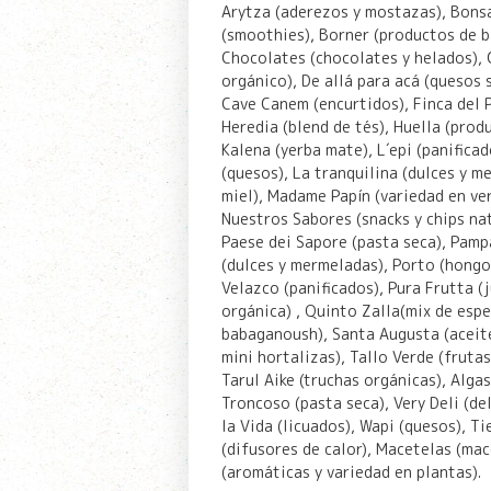
Arytza (aderezos y mostazas), Bonsa
(smoothies), Borner (productos de b
Chocolates (chocolates y helados), 
orgánico), De allá para acá (quesos s
Cave Canem (encurtidos), Finca del 
Heredia (blend de tés), Huella (prod
Kalena (yerba mate), L´epi (panifica
(quesos), La tranquilina (dulces y m
miel), Madame Papín (variedad en ver
Nuestros Sabores (snacks y chips natu
Paese dei Sapore (pasta seca), Pam
(dulces y mermeladas), Porto (hongo
Velazco (panificados), Pura Frutta (j
orgánica) , Quinto Zalla(mix de espe
babaganoush), Santa Augusta (aceite 
mini hortalizas), Tallo Verde (fruta
Tarul Aike (truchas orgánicas), Alga
Troncoso (pasta seca), Very Deli (del
la Vida (licuados), Wapi (quesos), T
(difusores de calor), Macetelas (ma
(aromáticas y variedad en plantas).