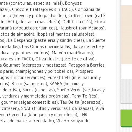
nté (confituras, especias, miel), Bonyuzz
azar), Chocoleit (alfajores sin TACC), Compañía de
Coeco (huevos y pollo pastoriles), Coffee Town (café
in TACC), De Lama (pastelería), Delhi tea (Tés), Finca
Paraná (productos orgánicos), Hausbrot (panificados),
uctos de almacén), Ibopé (alimentos saludables),
dos), La Despensa (pastelería y sándwiches), La Suerte
ermeladas), Las Quinas (mermeladas, dulce de leche y
duras y papines andinos), Malvón (panificados),
rales sin TACC), Oliva Ilustre (aceite de oliva),
pa Gourmet (aderezos y mostazas), Patagonia Berries
s parís, champignones y portobellos), Próspero
ugos sin conservantes), Purest fiels (miel natural y
cias), Ricco (sal marina), SAARA (hummus y
de oliva), Saros (especias), Sueño Verde (verduras y
s, verduras y mermeladas orgánicas), Tany Té (tés),
s gourmer (algas comestibles), Tau Delta (aderezos),
icatesen), SNAT (frutas y verduras liofilizadas), Viva
ienda Cerecita (blanquería y mantelería), TNR
cetas de material reciclado), Vivero Sonyando