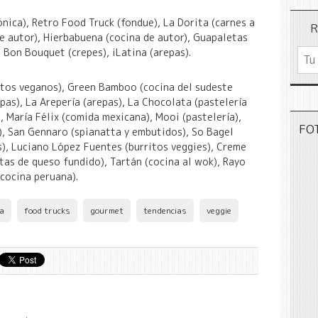
nica), Retro Food Truck (fondue), La Dorita (carnes a
R
 de autor), Hierbabuena (cocina de autor), Guapaletas
 Bon Bouquet (crepes), iLatina (arepas).
ntos veganos), Green Bamboo (cocina del sudeste
pas), La Arepería (arepas), La Chocolata (pastelería
, María Félix (comida mexicana), Mooi (pastelería),
FO
, San Gennaro (spianatta y embutidos), So Bagel
s), Luciano López Fuentes (burritos veggies), Creme
itas de queso fundido), Tartán (cocina al wok), Rayo
 cocina peruana).
ia
food trucks
gourmet
tendencias
veggie