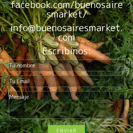
facebook.com/buenosaire
smarket/
info@buenosairesmarket.
com
Escribinos:
ENVIAR