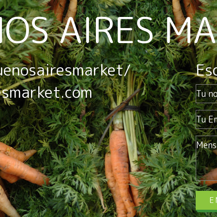
OS AIRES M
uenosairesmarket/
Es
esmarket.com
E