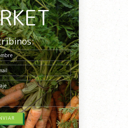
ARKET
cribinos:
NVIAR