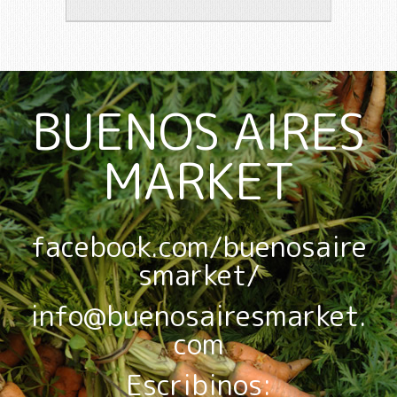
BUENOS AIRES
MARKET
facebook.com/buenosaire
smarket/
info@buenosairesmarket.
com
Escribinos: