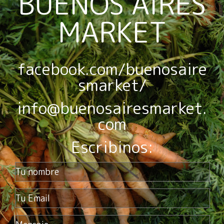
BUENOS AIRES
MARKET
facebook.com/buenosaire
smarket/
info@buenosairesmarket.
com
Escribinos: