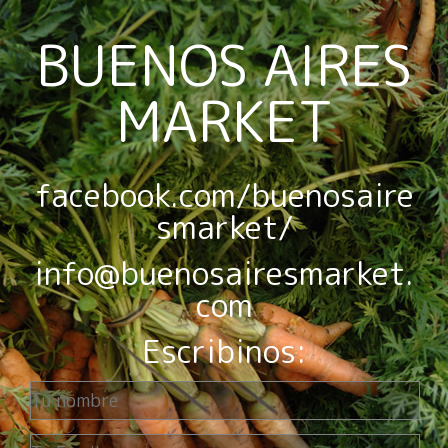
BUENOS AIRES
MARKET
facebook.com/buenosaire
smarket/
info@buenosairesmarket.
com
Escribinos: