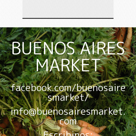
BUENOS AIRES
MARKET
facebook.com/buenosaire
smarket/
info@buenosairesmarket.
com
Escribinos: