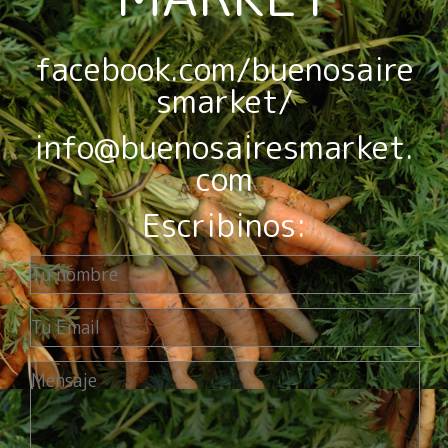
facebook.com/buenosaire
smarket/
info@buenosairesmarket.
com
Escribinos: