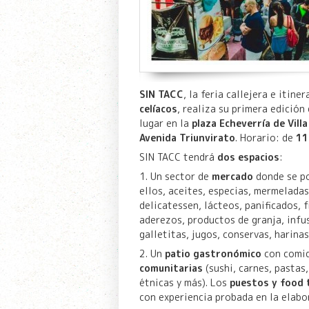
SIN TACC
, la feria callejera e itin
celíacos
, realiza su primera edición 
lugar en la
plaza Echeverría de Vill
Avenida Triunvirato
. Horario: de
11
SIN TACC tendrá
dos espacios
:
1. Un sector de
mercado
donde se po
ellos, aceites, especias, mermeladas
delicatessen, lácteos, panificados, f
aderezos, productos de granja, infu
galletitas, jugos, conservas, harinas
2. Un
patio gastronómico
con comid
comunitarias
(sushi, carnes, pastas
étnicas y más). Los
puestos y food 
con experiencia probada en la elabor