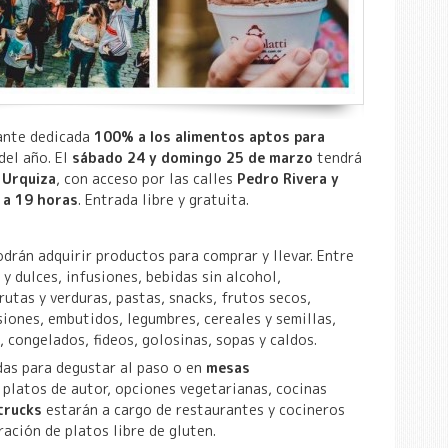
erante dedicada
100% a los alimentos aptos para
del año. El
sábado 24 y domingo 25 de marzo
tendrá
a Urquiza
, con acceso por las calles
Pedro Rivera y
 a 19 horas
. Entrada libre y gratuita.
drán adquirir productos para comprar y llevar. Entre
 y dulces, infusiones, bebidas sin alcohol,
rutas y verduras, pastas, snacks, frutos secos,
siones, embutidos, legumbres, cereales y semillas,
, congelados, fideos, golosinas, sopas y caldos.
as para degustar al paso o en
mesas
, platos de autor, opciones vegetarianas, cocinas
trucks
estarán a cargo de restaurantes y cocineros
ación de platos libre de gluten.