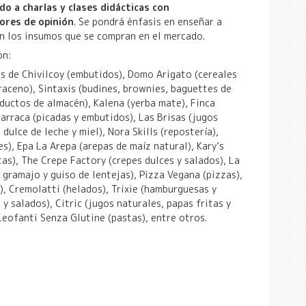
do a charlas y clases didácticas con
ores de opinión
. Se pondrá énfasis en enseñar a
n los insumos que se compran en el mercado.
ón:
s de Chivilcoy (embutidos), Domo Arigato (cereales
rraceno), Sintaxis (budines, brownies, baguettes de
oductos de almacén), Kalena (yerba mate), Finca
arraca (picadas y embutidos), Las Brisas (jugos
dulce de leche y miel), Nora Skills (repostería),
s), Epa La Arepa (arepas de maíz natural), Kary’s
as), The Crepe Factory (crepes dulces y salados), La
 gramajo y guiso de lentejas), Pizza Vegana (pizzas),
), Cremolatti (helados), Trixie (hamburguesas y
y salados), Citric (jugos naturales, papas fritas y
Leofanti Senza Glutine (pastas), entre otros.