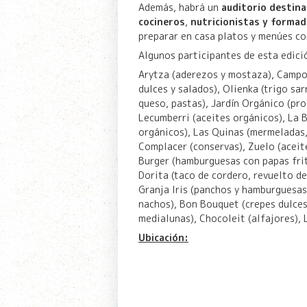
Además, habrá un
auditorio destina
cocineros
,
nutricionistas y formad
preparar en casa platos y menúes co
Algunos participantes de esta edici
Arytza (aderezos y mostaza), Campo
dulces y salados), Olienka (trigo sa
queso, pastas), Jardín Orgánico (pr
Lecumberri (aceites orgánicos), La B
orgánicos), Las Quinas (mermeladas, 
Complacer (conservas), Zuelo (aceite
Burger (hamburguesas con papas frit
Dorita (taco de cordero, revuelto de
Granja Iris (panchos y hamburguesas
nachos), Bon Bouquet (crepes dulces 
medialunas), Chocoleit (alfajores), 
Ubicación: