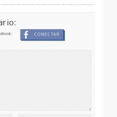
ario:
cebook:
CONECTAR