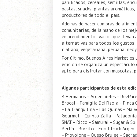
panificados, cereales, semillas, encu
pastas, snacks, plantas aromáticas,
productores de todo el país.
Además de hacer compras de aliment
comunitarias, de la mano de los mejo
emprendimientos varios que llevan a
alternativas para todos los gustos:
italiana, vegetariana, peruana, neoy
Por último, Buenos Aires Market es 
edición se organiza un espectáculo 
apto para disfrutar con mascotas, pa
Algunos participantes de esta edic
4 Hermanos – Argenmieles – BeePure
Brocal – Famiglia Dell´Isola – Finca
– La Tranquilina – Las Quinas – Ma
Gourmet – Quinto Zalla – Patagonia 
SNAT – Ricco – Samurai – Sugar & Spi
Berlín – Burrito – Food Truck Argent
– Provolone – Queso Brulee – Sagra