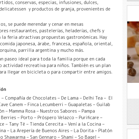
rtidos, conservas, especias, infusiones, dulces,
 delicatessen y productos de granja, provenientes de
os, se puede merendar y cenar en mesas
res restaurantes, pastelerías, heladerías, chefs y
 la feria atractivas propuestas gastronómicas. Hay
 comida japonesa, árabe, francesa, española, oriental,
orquina, parrilla argentina y mucho más.
un paseo ideal para toda la familia porque en cada
o actividad recreativa para niños. También es un plan
ra llegar en bicicleta o para compartir entre amigos.
ión
 – Compañía de Chocolates – De Lama – Delhi Tea – El
 Cave Canem – Finca Lecumberri – Guapaletas – Guilab
lvón – Mamma Rosa – Nuestros Sabores – Pampa
Berries – Porto – Próspero Velazco – Purificare –
ce – Tany Té – Tienda Cerecita – Vení a la Cocina –
ina – La Arepería de Buenos Aires – La Dorita –
Platón
do Shawarma – San Gennaro – Shami – So Bagel –