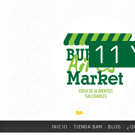
11 
INICIO
TIENDA BAM
BLOG
¿Q