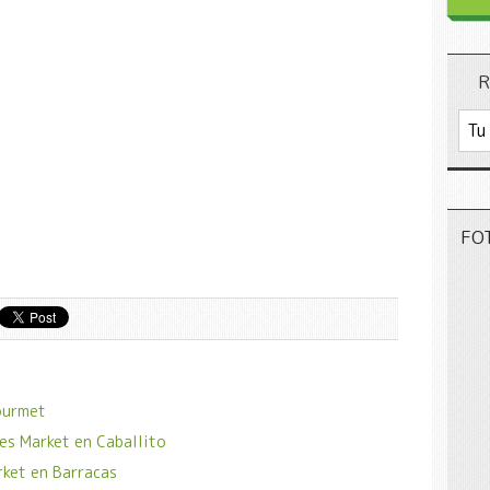
R
FO
ourmet
es Market en Caballito
rket en Barracas