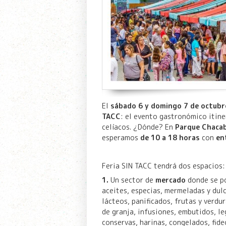
El
sábado 6 y domingo 7 de octubr
TACC
: el evento gastronómico itin
celíacos. ¿Dónde? En
Parque Chaca
esperamos
de 10 a 18 horas
con
en
Feria SIN TACC tendrá dos espacios:
1.
Un sector de
mercado
donde se po
aceites, especias, mermeladas y dulc
lácteos, panificados, frutas y verdu
de granja, infusiones, embutidos, le
conservas, harinas, congelados, fide