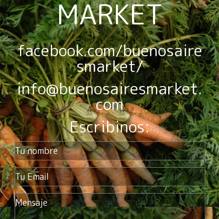
MARKET
facebook.com/buenosaire
smarket/
info@buenosairesmarket.
com
Escribinos: