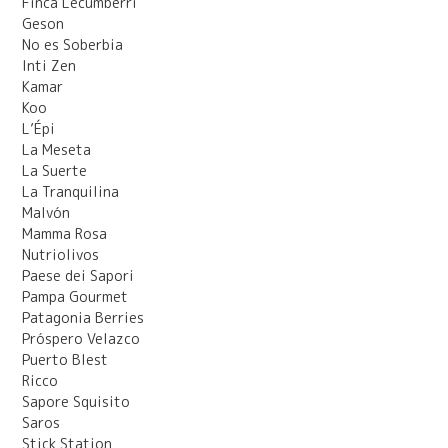
Finca Lecumberri
Geson
No es Soberbia
Inti Zen
Kamar
Koo
L’Épi
La Meseta
La Suerte
La Tranquilina
Malvón
Mamma Rosa
Nutriolivos
Paese dei Sapori
Pampa Gourmet
Patagonia Berries
Próspero Velazco
Puerto Blest
Ricco
Sapore Squisito
Saros
Stick Station