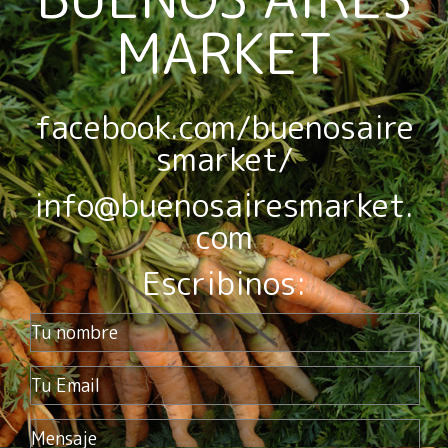
MARKET
facebook.com/buenosaire
smarket/
info@buenosairesmarket.
com
Escribinos: