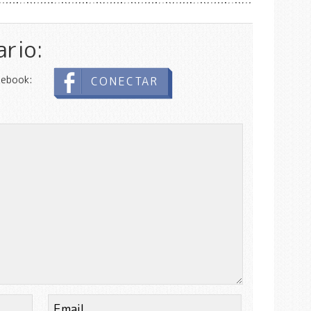
ario:
cebook:
CONECTAR