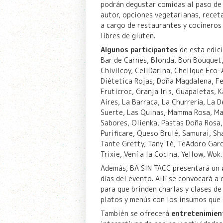
podrán degustar comidas al paso de 
autor, opciones vegetarianas, receta
a cargo de restaurantes y cocineros
libres de gluten.
Algunos participantes
de esta edici
Bar de Carnes, Blonda, Bon Bouquet
Chivilcoy, CeliDarina, Chellque Eco-
Diétetica Rojas, Doña Magdalena, Fe
Fruticroc, Granja Iris, Guapaletas, 
Aires, La Barraca, La Churrería, La 
Suerte, Las Quinas, Mamma Rosa, Man
Sabores, Olienka, Pastas Doña Rosa,
Purificare, Queso Brulé, Samurai, Sh
Tante Gretty, Tany Té, TeAdoro Garc
Trixie, Vení a la Cocina, Yellow, Wok.
Además, BA SIN TACC presentará un
días del evento. Allí se convocará a
para que brinden charlas y clases de
platos y menús con los insumos que
También se ofrecerá
entretenimien