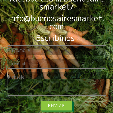
smarket/
info@buenosairesmarket.
com
Escribinos:
ENVIAR