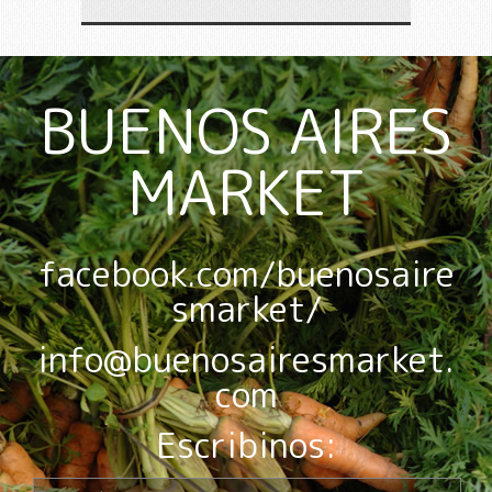
BUENOS AIRES
MARKET
facebook.com/buenosaire
smarket/
info@buenosairesmarket.
com
Escribinos: