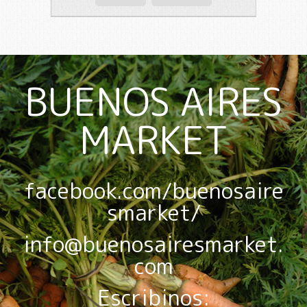
BUENOS AIRES
MARKET
facebook.com/buenosaire
smarket/
info@buenosairesmarket.
com
Escribinos: