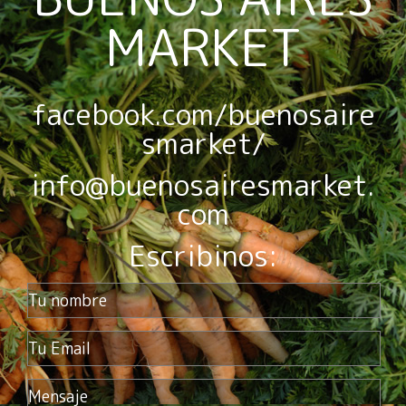
MARKET
facebook.com/buenosaire
smarket/
info@buenosairesmarket.
com
Escribinos: