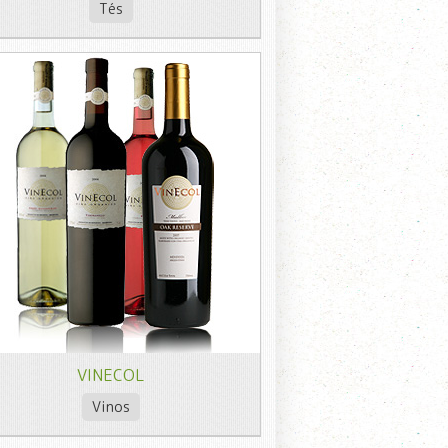
Tés
VINECOL
Vinos