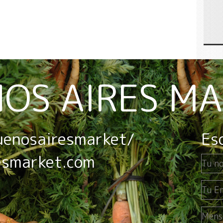
OS AIRES M
uenosairesmarket/
Es
esmarket.com