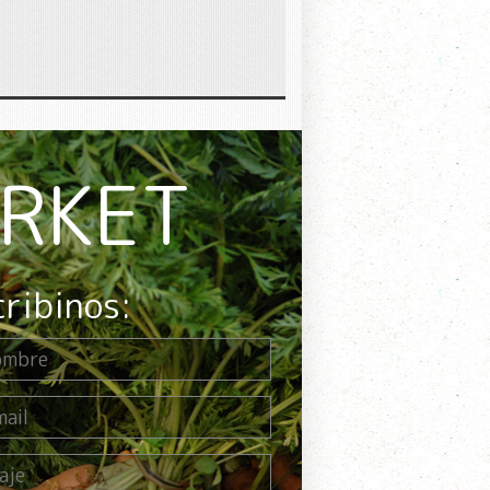
ARKET
cribinos: