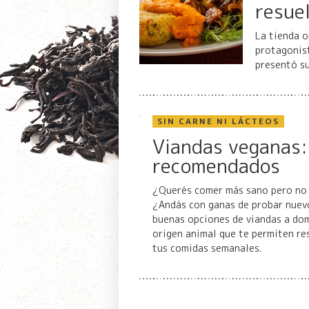
resue
La tienda o
protagonist
presentó su
SIN CARNE NI LÁCTEOS
Viandas veganas: 
recomendados
¿Querés comer más sano pero no 
¿Andás con ganas de probar nuev
buenas opciones de viandas a dom
origen animal que te permiten re
tus comidas semanales.